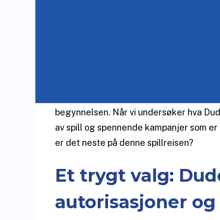
klart for norske g
By
Arc Assosiates
April 8, 2026
Write a Comme
Når vi tenker på nettspill i Norge, er spi
https://dudespino.eu/no-no
skinner. Med 
forskrifter kan vi være trygge på en sik
begynnelsen. Når vi undersøker hva Dudes
av spill og spennende kampanjer som er 
er det neste på denne spillreisen?
Et trygt valg: Du
autorisasjoner og