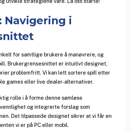
 og utvikle strategiene våre. La oss starte!
 Navigering i
nittet
nkelt for samtlige brukere å manøvrere, og
pill. Brukergrensesnittet er intuitivt designet,
rier problemfritt. Vi kan lett sortere spill etter
le games eller live dealer-alternativer.
iktig rolle i å forme denne sømløse
rvennlighet og integrerte forslag som
n. Det tilpassede designet sikrer at vi får en
 enten vi er på PC eller mobil.