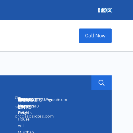
Call Now
Sear
©
Projects
Quick
Contact
Al-
Chandan
Al-
AJMAL
Home
Projects
Services
Gallery
info@arcassosiates.com
arcassociates53@gmail.com
+91
1st
Recent Posts
Qamar
Signature
Fatima
235
Links
9768750210
Floor,
2024
Heights
Heights
Orient
arcassosiates.com
Ihr glücklicher Dreh startet genau hier bei
House
Adi
Roostino Casino in Österreich
Murzban