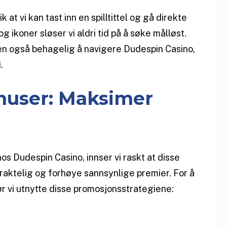
at vi kan tast inn en spilltittel og gå direkte
g ikoner sløser vi aldri tid på å søke målløst.
, men også behagelig å navigere Dudespin Casino,
.
nuser: Maksimer
os Dudespin Casino, innser vi raskt at disse
raktelig og forhøye sannsynlige premier. For å
ør vi utnytte disse promosjonsstrategiene: