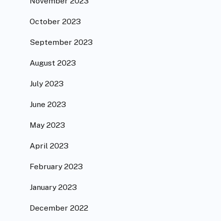
November 2023
October 2023
September 2023
August 2023
July 2023
June 2023
May 2023
April 2023
February 2023
January 2023
December 2022