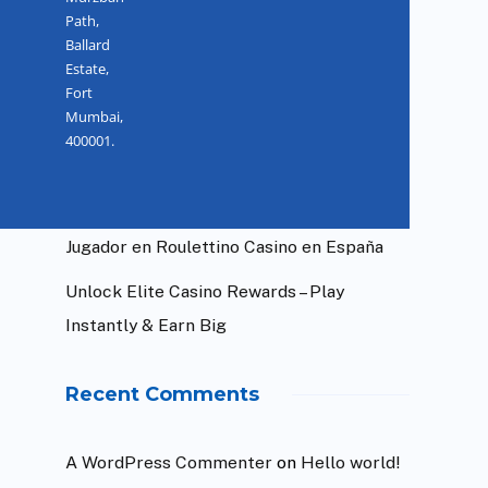
Path,
Mafia Casino Accueille les Joueurs
Ballard
hexagonaux avec une Promotion d’accueil
Estate,
Améliorée
Fort
Mumbai,
Ophidselsen hos Live Casino på Rainbet
400001.
Casino hos Danmark
Todo Juego, Cualquier Victoria, Todo
Jugador en Roulettino Casino en España
Unlock Elite Casino Rewards – Play
Instantly & Earn Big
Recent Comments
A WordPress Commenter
on
Hello world!