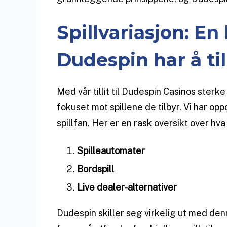
Spillvariasjon: En
Dudespin har å ti
Med vår tillit til Dudespin Casinos sterke
fokuset mot spillene de tilbyr. Vi har o
spillfan. Her er en rask oversikt over hv
Spilleautomater
Bordspill
Live dealer-alternativer
Dudespin skiller seg virkelig ut med de