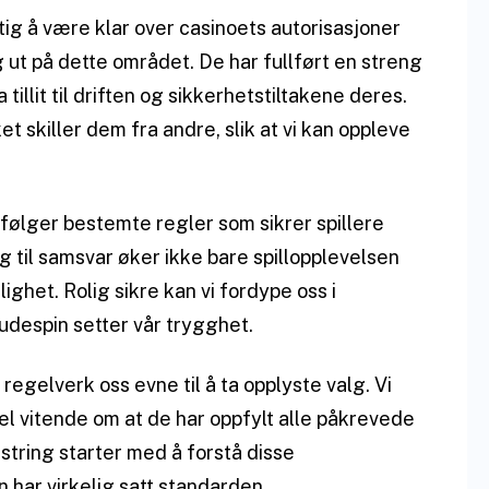
ktig å være klar over casinoets autorisasjoner
g ut på dette området. De har fullført en streng
tillit til driften og sikkerhetstiltakene deres.
t skiller dem fra andre, slik at vi kan oppleve
 følger bestemte regler som sikrer spillere
til samsvar øker ikke bare spillopplevelsen
lighet. Rolig sikre kan vi fordype oss i
Dudespin setter vår trygghet.
g regelverk oss evne til å ta opplyste valg. Vi
l vitende om at de har oppfylt alle påkrevede
estring starter med å forstå disse
har virkelig satt standarden.