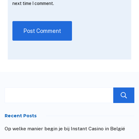
next time I comment.
Recent Posts
Op welke manier begin je bij Instant Casino in België