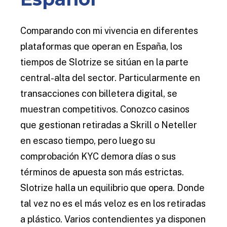
Comparando con mi vivencia en diferentes
plataformas que operan en España, los
tiempos de Slotrize se sitúan en la parte
central-alta del sector. Particularmente en
transacciones con billetera digital, se
muestran competitivos. Conozco casinos
que gestionan retiradas a Skrill o Neteller
en escaso tiempo, pero luego su
comprobación KYC demora días o sus
términos de apuesta son más estrictas.
Slotrize halla un equilibrio que opera. Donde
tal vez no es el más veloz es en los retiradas
a plástico. Varios contendientes ya disponen