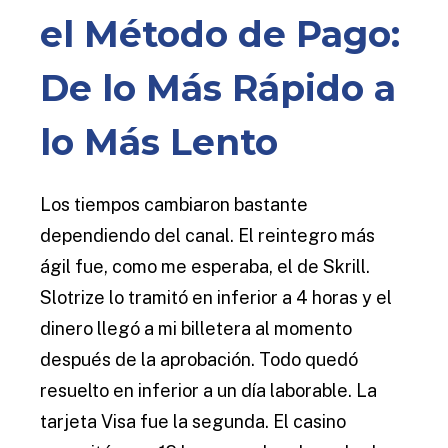
el Método de Pago:
De lo Más Rápido a
lo Más Lento
Los tiempos cambiaron bastante
dependiendo del canal. El reintegro más
ágil fue, como me esperaba, el de Skrill.
Slotrize lo tramitó en inferior a 4 horas y el
dinero llegó a mi billetera al momento
después de la aprobación. Todo quedó
resuelto en inferior a un día laborable. La
tarjeta Visa fue la segunda. El casino