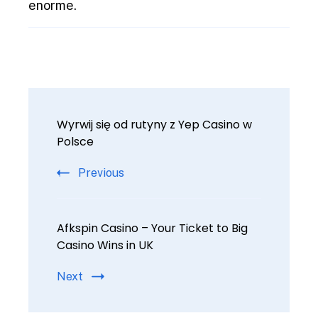
enorme.
Wyrwij się od rutyny z Yep Casino w
Polsce
Previous
Afkspin Casino – Your Ticket to Big
Casino Wins in UK
Next