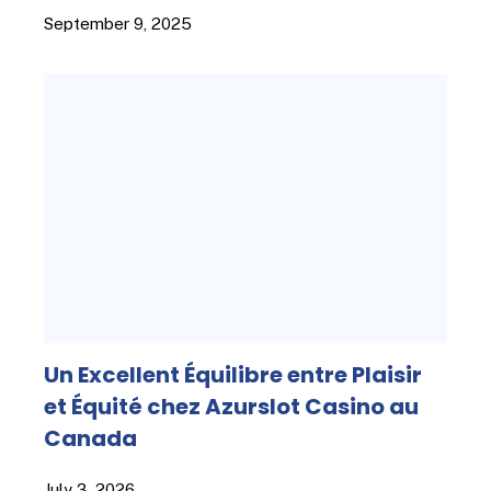
September 9, 2025
Un Excellent Équilibre entre Plaisir
et Équité chez Azurslot Casino au
Canada
July 3, 2026