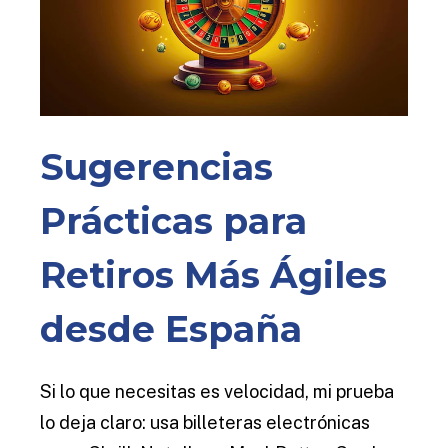
Sugerencias
Prácticas para
Retiros Más Ágiles
desde España
Si lo que necesitas es velocidad, mi prueba
lo deja claro: usa billeteras electrónicas