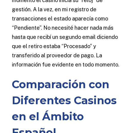
momento el casino inicia su “reloj” de
gestión. A la vez, en mi registro de
transacciones el estado aparecía como
“Pendiente”. No necesité hacer nada más
hasta que recibí un segundo email diciendo
que el retiro estaba “Procesado” y
transferido al proveedor de pago. La
información fue evidente en todo momento.
Comparación con
Diferentes Casinos
en el Ámbito
Español