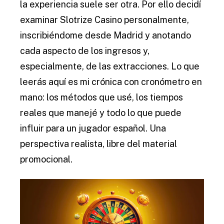
la experiencia suele ser otra. Por ello decidí
examinar Slotrize Casino personalmente,
inscribiéndome desde Madrid y anotando
cada aspecto de los ingresos y,
especialmente, de las extracciones. Lo que
leerás aquí es mi crónica con cronómetro en
mano: los métodos que usé, los tiempos
reales que manejé y todo lo que puede
influir para un jugador español. Una
perspectiva realista, libre del material
promocional.