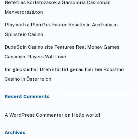
Betéti és korlátozások a Gambloria Casinóban
Magyarországon
Play with a Plan Get Faster Results in Australia at
Spinstein Casino
DudeSpin Casino site Features Real Money Games
Canadian Players Will Love
Ihr glücklicher Dreh startet genau hier bei Roostino
Casino in Österreich
Recent Comments
A WordPress Commenter
on
Hello world!
Archives