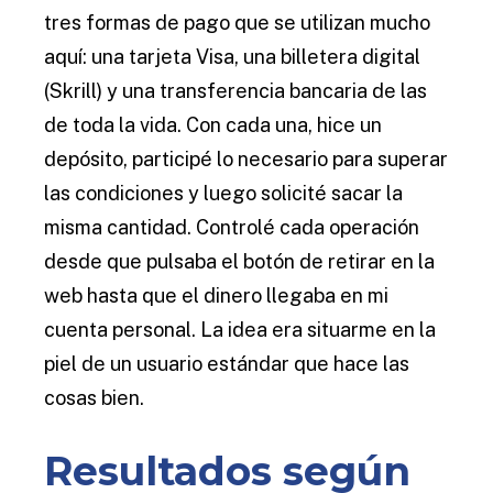
tres formas de pago que se utilizan mucho
aquí: una tarjeta Visa, una billetera digital
(Skrill) y una transferencia bancaria de las
de toda la vida. Con cada una, hice un
depósito, participé lo necesario para superar
las condiciones y luego solicité sacar la
misma cantidad. Controlé cada operación
desde que pulsaba el botón de retirar en la
web hasta que el dinero llegaba en mi
cuenta personal. La idea era situarme en la
piel de un usuario estándar que hace las
cosas bien.
Resultados según