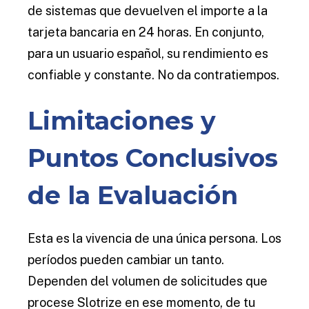
de sistemas que devuelven el importe a la
tarjeta bancaria en 24 horas. En conjunto,
para un usuario español, su rendimiento es
confiable y constante. No da contratiempos.
Limitaciones y
Puntos Conclusivos
de la Evaluación
Esta es la vivencia de una única persona. Los
períodos pueden cambiar un tanto.
Dependen del volumen de solicitudes que
procese Slotrize en ese momento, de tu