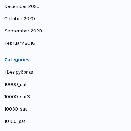
December 2020
October 2020
September 2020
February 2016
Categories
! Без рубрики
10000_sat
10000_sat3
10030_sat
10100_sat