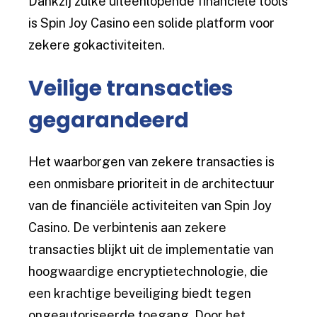
Dankzij zulke uiteenlopende financiële tools
is Spin Joy Casino een solide platform voor
zekere gokactiviteiten.
Veilige transacties
gegarandeerd
Het waarborgen van zekere transacties is
een onmisbare prioriteit in de architectuur
van de financiële activiteiten van Spin Joy
Casino. De verbintenis aan zekere
transacties blijkt uit de implementatie van
hoogwaardige encryptietechnologie, die
een krachtige beveiliging biedt tegen
ongeautoriseerde toegang. Door het