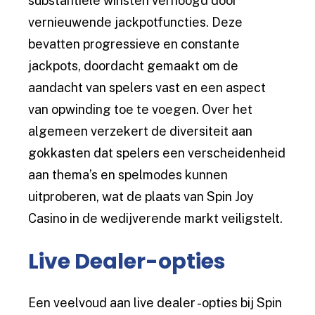
substantiële winsten verhoogd door
vernieuwende jackpotfuncties. Deze
bevatten progressieve en constante
jackpots, doordacht gemaakt om de
aandacht van spelers vast en een aspect
van opwinding toe te voegen. Over het
algemeen verzekert de diversiteit aan
gokkasten dat spelers een verscheidenheid
aan thema’s en spelmodes kunnen
uitproberen, wat de plaats van Spin Joy
Casino in de wedijverende markt veiligstelt.
Live Dealer-opties
Een veelvoud aan live dealer -opties bij Spin