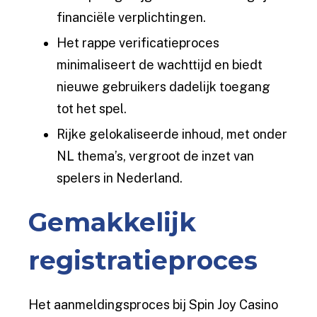
financiële verplichtingen.
Het rappe verificatieproces
minimaliseert de wachttijd en biedt
nieuwe gebruikers dadelijk toegang
tot het spel.
Rijke gelokaliseerde inhoud, met onder
NL thema’s, vergroot de inzet van
spelers in Nederland.
Gemakkelijk
registratieproces
Het aanmeldingsproces bij Spin Joy Casino