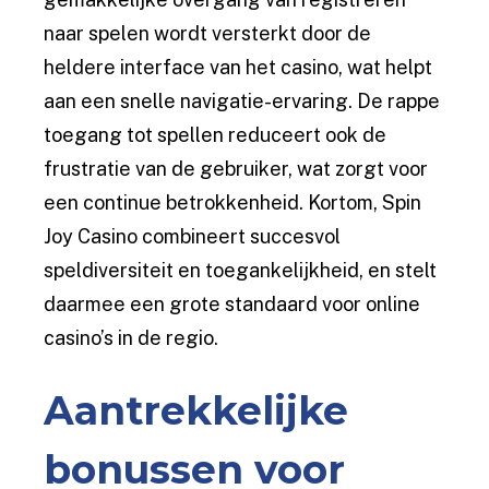
naar spelen wordt versterkt door de
heldere interface van het casino, wat helpt
aan een snelle navigatie-ervaring. De rappe
toegang tot spellen reduceert ook de
frustratie van de gebruiker, wat zorgt voor
een continue betrokkenheid. Kortom, Spin
Joy Casino combineert succesvol
speldiversiteit en toegankelijkheid, en stelt
daarmee een grote standaard voor online
casino’s in de regio.
Aantrekkelijke
bonussen voor