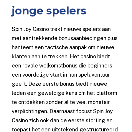
jonge spelers
Spin Joy Casino trekt nieuwe spelers aan
met aantrekkende bonusaanbiedingen plus
hanteert een tactische aanpak om nieuwe
klanten aan te trekken. Het casino biedt
een royale welkomstbonus die beginners
een voordelige start in hun spelavontuur
geeft. Deze eerste bonus biedt nieuwe
leden een geweldige kans om het platform
te ontdekken zonder al te veel monetair
verplichtingen. Daarnaast focust Spin Joy
Casino zich ook dan de eerste storting en
toepast het een uitstekend gestructureerd