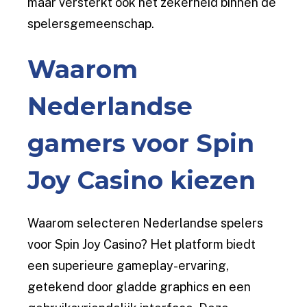
maar versterkt ook het zekerheid binnen de
spelersgemeenschap.
Waarom
Nederlandse
gamers voor Spin
Joy Casino kiezen
Waarom selecteren Nederlandse spelers
voor Spin Joy Casino? Het platform biedt
een superieure gameplay-ervaring,
getekend door gladde graphics en een