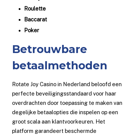
Roulette
Baccarat
Poker
Betrouwbare
betaalmethoden
Rotate Joy Casino in Nederland beloofd een
perfecte beveiligingsstandaard voor haar
overdrachten door toepassing te maken van
degelijke betaalopties die inspelen op een
groot scala aan klantvoorkeuren. Het
platform garandeert beschermde