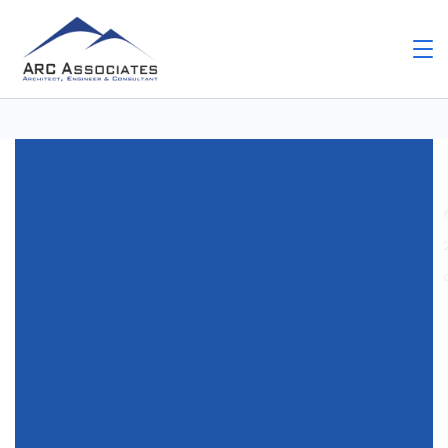
Home
Uncategorized
Spin Joy Casino – Vlotte
registratie en onmiddellijke beloningen in Nederland
Uncategorized
Spin Joy Casino – Vlotte
registratie en onmiddellijke
beloningen in Nederland
By
Arc Assosiates
June 4, 2026
Write a Comment