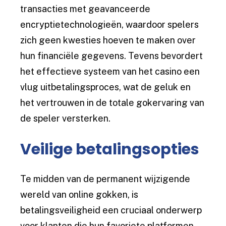
transacties met geavanceerde
encryptietechnologieën, waardoor spelers
zich geen kwesties hoeven te maken over
hun financiële gegevens. Tevens bevordert
het effectieve systeem van het casino een
vlug uitbetalingsproces, wat de geluk en
het vertrouwen in de totale gokervaring van
de speler versterken.
Veilige betalingsopties
Te midden van de permanent wijzigende
wereld van online gokken, is
betalingsveiligheid een cruciaal onderwerp
voor klanten die hun favoriete platformen