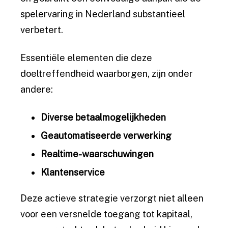
spelervaring in Nederland substantieel
verbetert.
Essentiële elementen die deze
doeltreffendheid waarborgen, zijn onder
andere:
Diverse betaalmogelijkheden
Geautomatiseerde verwerking
Realtime-waarschuwingen
Klantenservice
Deze actieve strategie verzorgt niet alleen
voor een versnelde toegang tot kapitaal,