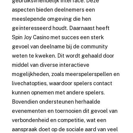
gebruiksvriendelijk interface. Deze
aspecten bieden deelnemers een
meeslepende omgeving die hen
geïnteresseerd houdt. Daarnaast heeft
Spin Joy Casino met succes een sterk
gevoel van deelname bij de community
weten te kweken. Dit wordt gehaald door
middel van diverse interactieve
mogelijkheden, zoals meerspelerspellen en
livechatopties, waardoor spelers contact
kunnen opnemen met andere spelers.
Bovendien ondersteunen herhaalde
evenementen en toernooien dit gevoel van
verbondenheid en competitie, wat een
aanspraak doet op de sociale aard van veel