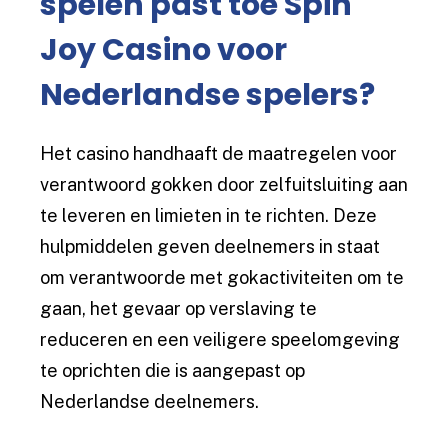
spelen past toe Spin
Joy Casino voor
Nederlandse spelers?
Het casino handhaaft de maatregelen voor
verantwoord gokken door zelfuitsluiting aan
te leveren en limieten in te richten. Deze
hulpmiddelen geven deelnemers in staat
om verantwoorde met gokactiviteiten om te
gaan, het gevaar op verslaving te
reduceren en een veiligere speelomgeving
te oprichten die is aangepast op
Nederlandse deelnemers.