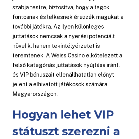
szabja testre, biztosítva, hogy a tagok
fontosnak és lelkesnek érezzék magukat a
további játékra. Az ilyen különleges
juttatások nemcsak a nyerési potenciált
növelik, hanem tekintélyérzetet is
teremtenek. A Weiss Casino elkötelezett a
felső kategóriás juttatások nyújtása iránt,
és VIP bónuszait ellenállhatatlan előnyt
jelent a elhivatott játékosok számára
Magyarországon.
Hogyan lehet VIP
státuszt szerezni a