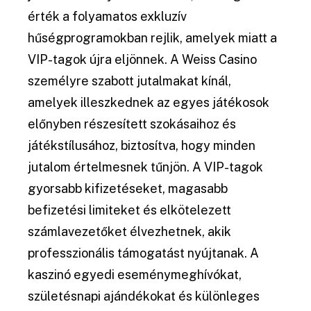
érték a folyamatos exkluzív
hűségprogramokban rejlik, amelyek miatt a
VIP-tagok újra eljönnek. A Weiss Casino
személyre szabott jutalmakat kínál,
amelyek illeszkednek az egyes játékosok
előnyben részesített szokásaihoz és
játékstílusához, biztosítva, hogy minden
jutalom értelmesnek tűnjön. A VIP-tagok
gyorsabb kifizetéseket, magasabb
befizetési limiteket és elkötelezett
számlavezetőket élvezhetnek, akik
professzionális támogatást nyújtanak. A
kaszinó egyedi eseménymeghívókat,
születésnapi ajándékokat és különleges