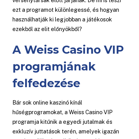
versenytársak előtt járjanak. De mi is teszi
ezt a programot különlegessé, és hogyan
használhatják ki legjobban a játékosok
ezekből az elit előnyökből?
A Weiss Casino VIP
programjának
felfedezése
Bár sok online kaszinó kínál
hűségprogramokat, a Weiss Casino VIP
programja kitűnik a egyedi jutalmak és
exkluzív juttatások terén, amelyek igazán