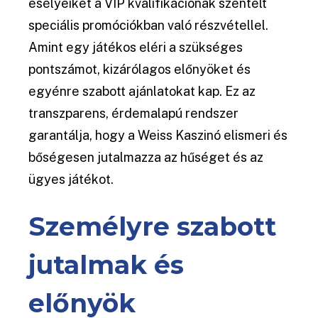
esélyeiket a VIP kvalifikációnak szentelt
speciális promóciókban való részvétellel.
Amint egy játékos eléri a szükséges
pontszámot, kizárólagos előnyöket és
egyénre szabott ajánlatokat kap. Ez az
transzparens, érdemalapú rendszer
garantálja, hogy a Weiss Kaszinó elismeri és
bőségesen jutalmazza az hűséget és az
ügyes játékot.
Személyre szabott
jutalmak és
előnyök