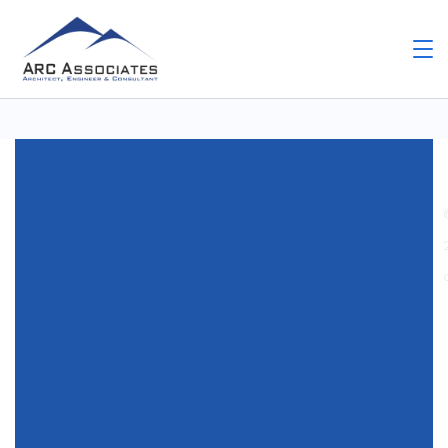
Home
Uncategorized
Maradjon naprakész a Weiss
Kaszinó VIP előnyeivel Magyarországon
Uncategorized
Maradjon naprakész a Weiss
Kaszinó VIP előnyeivel
Magyarországon
By
Arc Assosiates
June 4, 2026
Write a Comment