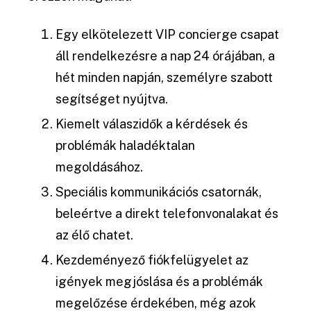
Egy elkötelezett VIP concierge csapat
áll rendelkezésre a nap 24 órájában, a
hét minden napján, személyre szabott
segítséget nyújtva.
Kiemelt válaszidők a kérdések és
problémák haladéktalan
megoldásához.
Speciális kommunikációs csatornák,
beleértve a direkt telefonvonalakat és
az élő chatet.
Kezdeményező fiókfelügyelet az
igények megjóslása és a problémák
megelőzése érdekében, még azok