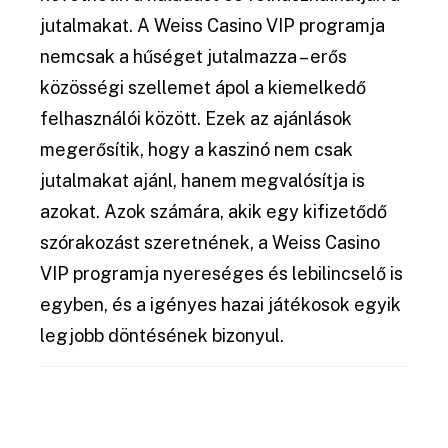
jutalmakat. A Weiss Casino VIP programja
nemcsak a hűséget jutalmazza – erős
közösségi szellemet ápol a kiemelkedő
felhasználói között. Ezek az ajánlások
megerősítik, hogy a kaszinó nem csak
jutalmakat ajánl, hanem megvalósítja is
azokat. Azok számára, akik egy kifizetődő
szórakozást szeretnének, a Weiss Casino
VIP programja nyereséges és lebilincselő is
egyben, és a igényes hazai játékosok egyik
legjobb döntésének bizonyul.