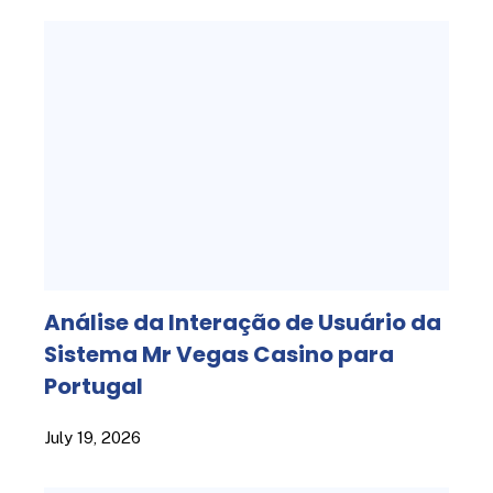
Análise da Interação de Usuário da
Sistema Mr Vegas Casino para
Portugal
July 19, 2026