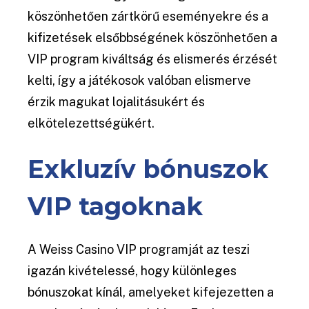
köszönhetően zártkörű eseményekre és a
kifizetések elsőbbségének köszönhetően a
VIP program kiváltság és elismerés érzését
kelti, így a játékosok valóban elismerve
érzik magukat lojalitásukért és
elkötelezettségükért.
Exkluzív bónuszok
VIP tagoknak
A Weiss Casino VIP programját az teszi
igazán kivételessé, hogy különleges
bónuszokat kínál, amelyeket kifejezetten a