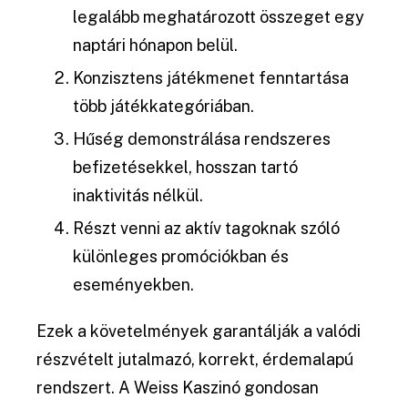
legalább meghatározott összeget egy
naptári hónapon belül.
Konzisztens játékmenet fenntartása
több játékkategóriában.
Hűség demonstrálása rendszeres
befizetésekkel, hosszan tartó
inaktivitás nélkül.
Részt venni az aktív tagoknak szóló
különleges promóciókban és
eseményekben.
Ezek a követelmények garantálják a valódi
részvételt jutalmazó, korrekt, érdemalapú
rendszert. A Weiss Kaszinó gondosan