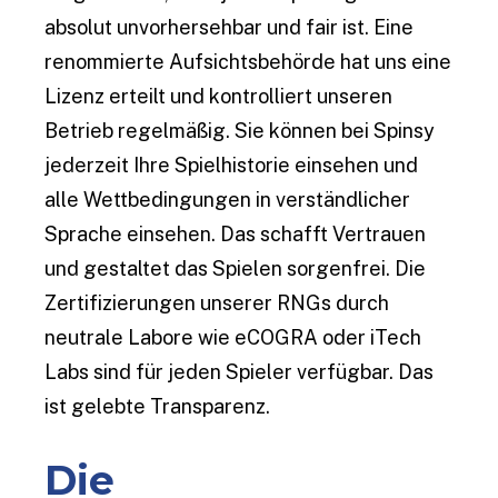
absolut unvorhersehbar und fair ist. Eine
renommierte Aufsichtsbehörde hat uns eine
Lizenz erteilt und kontrolliert unseren
Betrieb regelmäßig. Sie können bei Spinsy
jederzeit Ihre Spielhistorie einsehen und
alle Wettbedingungen in verständlicher
Sprache einsehen. Das schafft Vertrauen
und gestaltet das Spielen sorgenfrei. Die
Zertifizierungen unserer RNGs durch
neutrale Labore wie eCOGRA oder iTech
Labs sind für jeden Spieler verfügbar. Das
ist gelebte Transparenz.
Die