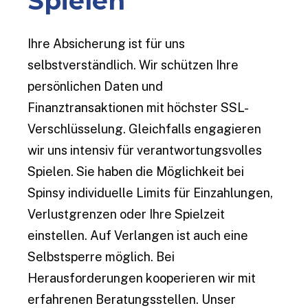
Spielen
Ihre Absicherung ist für uns
selbstverständlich. Wir schützen Ihre
persönlichen Daten und
Finanztransaktionen mit höchster SSL-
Verschlüsselung. Gleichfalls engagieren
wir uns intensiv für verantwortungsvolles
Spielen. Sie haben die Möglichkeit bei
Spinsy individuelle Limits für Einzahlungen,
Verlustgrenzen oder Ihre Spielzeit
einstellen. Auf Verlangen ist auch eine
Selbstsperre möglich. Bei
Herausforderungen kooperieren wir mit
erfahrenen Beratungsstellen. Unser