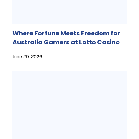
Where Fortune Meets Freedom for
Australia Gamers at Lotto Casino
June 29, 2026