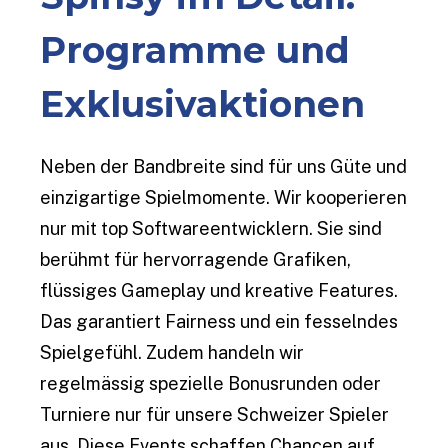
Programme und
Exklusivaktionen
Neben der Bandbreite sind für uns Güte und
einzigartige Spielmomente. Wir kooperieren
nur mit top Softwareentwicklern. Sie sind
berühmt für hervorragende Grafiken,
flüssiges Gameplay und kreative Features.
Das garantiert Fairness und ein fesselndes
Spielgefühl. Zudem handeln wir
regelmässig spezielle Bonusrunden oder
Turniere nur für unsere Schweizer Spieler
aus. Diese Events schaffen Chancen auf