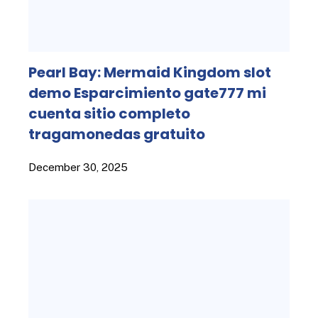
Pearl Bay: Mermaid Kingdom slot
demo Esparcimiento gate777 mi
cuenta sitio completo
tragamonedas gratuito
December 30, 2025