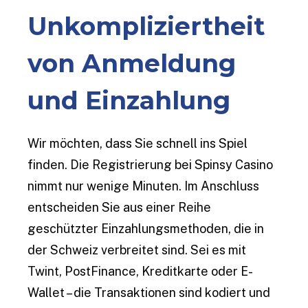
Unkompliziertheit
von Anmeldung
und Einzahlung
Wir möchten, dass Sie schnell ins Spiel
finden. Die Registrierung bei Spinsy Casino
nimmt nur wenige Minuten. Im Anschluss
entscheiden Sie aus einer Reihe
geschützter Einzahlungsmethoden, die in
der Schweiz verbreitet sind. Sei es mit
Twint, PostFinance, Kreditkarte oder E-
Wallet – die Transaktionen sind kodiert und