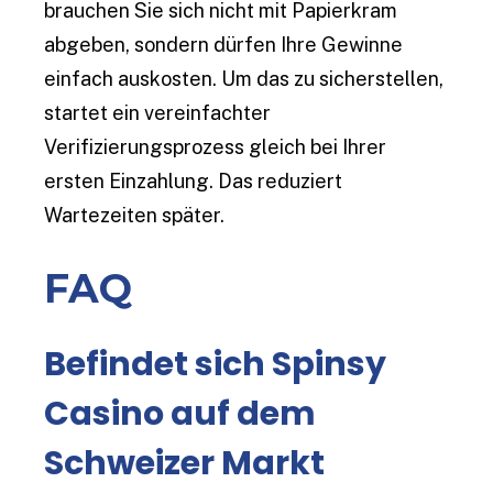
brauchen Sie sich nicht mit Papierkram
abgeben, sondern dürfen Ihre Gewinne
einfach auskosten. Um das zu sicherstellen,
startet ein vereinfachter
Verifizierungsprozess gleich bei Ihrer
ersten Einzahlung. Das reduziert
Wartezeiten später.
FAQ
Befindet sich Spinsy
Casino auf dem
Schweizer Markt