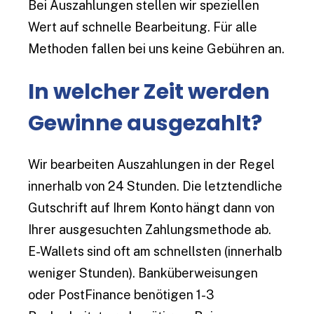
Bei Auszahlungen stellen wir speziellen
Wert auf schnelle Bearbeitung. Für alle
Methoden fallen bei uns keine Gebühren an.
In welcher Zeit werden
Gewinne ausgezahlt?
Wir bearbeiten Auszahlungen in der Regel
innerhalb von 24 Stunden. Die letztendliche
Gutschrift auf Ihrem Konto hängt dann von
Ihrer ausgesuchten Zahlungsmethode ab.
E-Wallets sind oft am schnellsten (innerhalb
weniger Stunden). Banküberweisungen
oder PostFinance benötigen 1-3